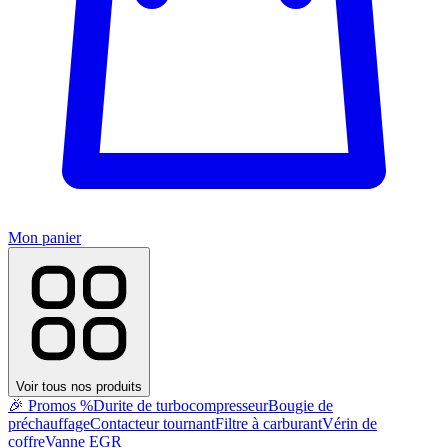
Mon panier
Voir tous nos produits
🎉 Promos %
Durite de turbocompresseur
Bougie de
préchauffage
Contacteur tournant
Filtre à carburant
Vérin de
coffre
Vanne EGR