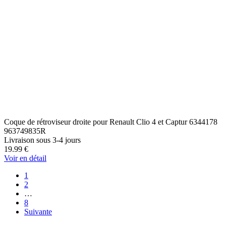
Coque de rétroviseur droite pour Renault Clio 4 et Captur 6344178
963749835R
Livraison sous 3-4 jours
19.99
€
Voir en détail
1
2
…
8
Suivante