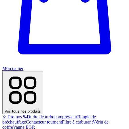
Mon panier
Voir tous nos produits
🎉 Promos %
Durite de turbocompresseur
Bougie de
préchauffage
Contacteur tournant
Filtre à carburant
Vérin de
coffre
Vanne EGR