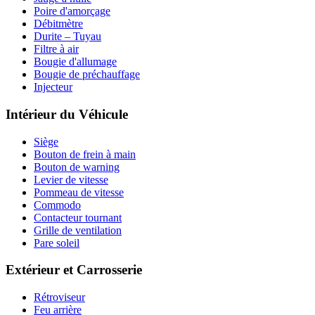
Poire d'amorçage
Débitmètre
Durite – Tuyau
Filtre à air
Bougie d'allumage
Bougie de préchauffage
Injecteur
Intérieur du Véhicule
Siège
Bouton de frein à main
Bouton de warning
Levier de vitesse
Pommeau de vitesse
Commodo
Contacteur tournant
Grille de ventilation
Pare soleil
Extérieur et Carrosserie
Rétroviseur
Feu arrière