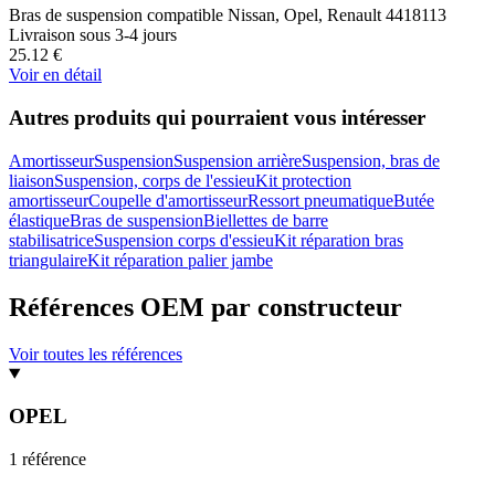
Bras de suspension compatible Nissan, Opel, Renault 4418113
Livraison sous 3-4 jours
25.12
€
Voir en détail
Autres produits qui pourraient vous intéresser
Amortisseur
Suspension
Suspension arrière
Suspension, bras de
liaison
Suspension, corps de l'essieu
Kit protection
amortisseur
Coupelle d'amortisseur
Ressort pneumatique
Butée
élastique
Bras de suspension
Biellettes de barre
stabilisatrice
Suspension corps d'essieu
Kit réparation bras
triangulaire
Kit réparation palier jambe
Références OEM par constructeur
Voir toutes les références
OPEL
1
référence