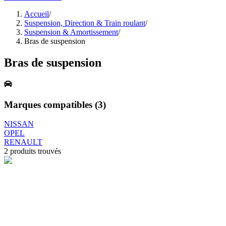
Accueil
/
Suspension, Direction & Train roulant
/
Suspension & Amortissement
/
Bras de suspension
Bras de suspension
Marques compatibles (
3
)
NISSAN
OPEL
RENAULT
2
produits trouvés