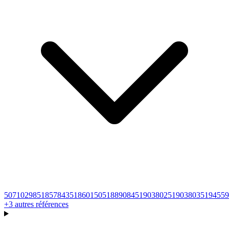
50710298
51857843
51860150
51889084
51903802
51903803
5194559
+
3
autres références