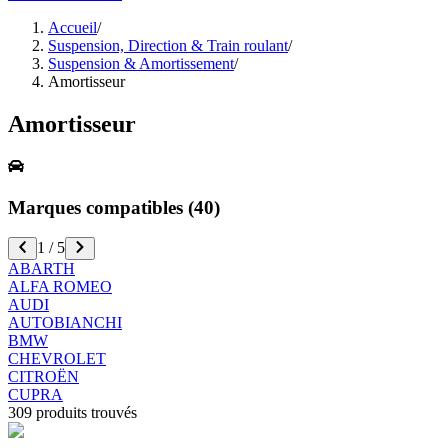
Accueil
/
Suspension, Direction & Train roulant
/
Suspension & Amortissement
/
Amortisseur
Amortisseur
Marques compatibles (
40
)
1
/
5
ABARTH
ALFA ROMEO
AUDI
AUTOBIANCHI
BMW
CHEVROLET
CITROËN
CUPRA
309
produits trouvés