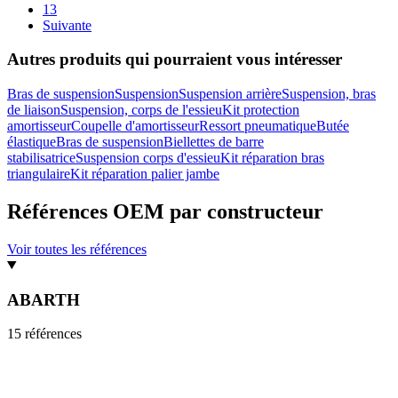
13
Suivante
Autres produits qui pourraient vous intéresser
Bras de suspension
Suspension
Suspension arrière
Suspension, bras
de liaison
Suspension, corps de l'essieu
Kit protection
amortisseur
Coupelle d'amortisseur
Ressort pneumatique
Butée
élastique
Bras de suspension
Biellettes de barre
stabilisatrice
Suspension corps d'essieu
Kit réparation bras
triangulaire
Kit réparation palier jambe
Références OEM par constructeur
Voir toutes les références
ABARTH
15
référence
s