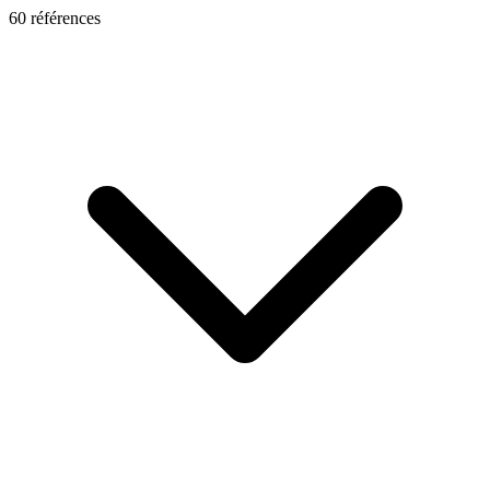
60
référence
s