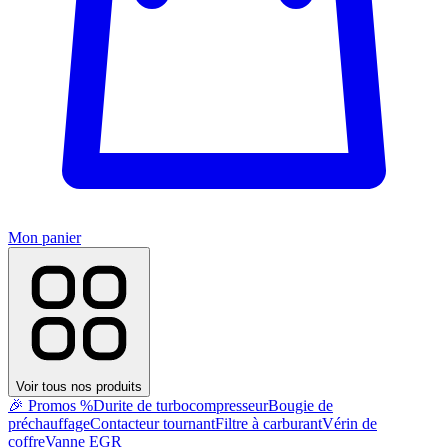
Mon panier
Voir tous nos produits
🎉 Promos %
Durite de turbocompresseur
Bougie de
préchauffage
Contacteur tournant
Filtre à carburant
Vérin de
coffre
Vanne EGR