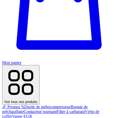
Mon panier
Voir tous nos produits
🎉 Promos %
Durite de turbocompresseur
Bougie de
préchauffage
Contacteur tournant
Filtre à carburant
Vérin de
coffre
Vanne EGR