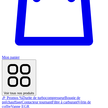
Mon panier
Voir tous nos produits
🎉 Promos %
Durite de turbocompresseur
Bougie de
préchauffage
Contacteur tournant
Filtre à carburant
Vérin de
coffre
Vanne EGR