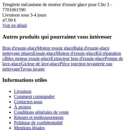
Tringlerie mécanisme de moteur d'essuie glace pour Clio 3 -
7701061590
Livraison sous 3-4 jours
47.99
€
Voir en détail
Autres produits qui pourraient vous intéresser
Bras d'essuie-glace
Moteur essuie glace
Balai d'essuie-glace
nettoyage phares
Essuie-glace
Moteur d'essuie-glace
Kit réparation
câbles moteur essuie-glace
Extracteur bras d'essuie-glace
Pompe de
lave-glace
Gicleur de lave-glace
Pièce jonction tuyauterie eau
nettoyage
Tuyau lavage
Informations utiles
Livraison
Comment commander
Contactez-nous
À propos
Conditions générales de vente
Retours et remboursements
Politique de confidentialité
Mentions légales