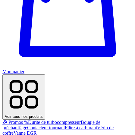
Mon panier
Voir tous nos produits
🎉 Promos %
Durite de turbocompresseur
Bougie de
préchauffage
Contacteur tournant
Filtre à carburant
Vérin de
coffre
Vanne EGR