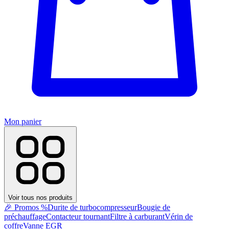
Mon panier
Voir tous nos produits
🎉 Promos %
Durite de turbocompresseur
Bougie de
préchauffage
Contacteur tournant
Filtre à carburant
Vérin de
coffre
Vanne EGR