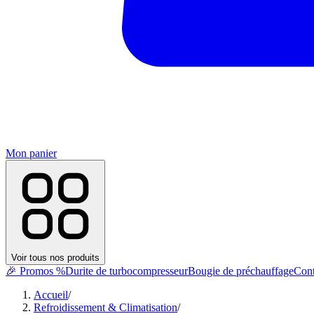
Mon panier
Voir tous nos produits
🎉 Promos %
Durite de turbocompresseur
Bougie de préchauffage
Cont
Accueil
/
Refroidissement & Climatisation
/