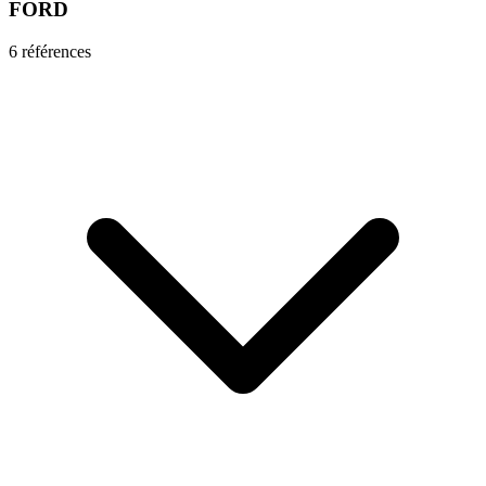
FORD
6
référence
s