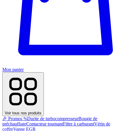
Mon panier
Voir tous nos produits
🎉 Promos %
Durite de turbocompresseur
Bougie de
préchauffage
Contacteur tournant
Filtre à carburant
Vérin de
coffre
Vanne EGR