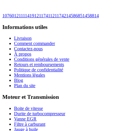
1076012
1111419
1211741
1211742
1458685
1458814
Informations utiles
Livraison
Comment commander
Contactez-nous
À propos
Conditions générales de vente
Retours et remboursements
Politique de confidentialité
Mentions légales
Blog
Plan du site
Moteur et Transmission
Boite de vitesse
Durite de turbocompresseur
Vanne EGR
Filtre à carburant
Jauge à huile