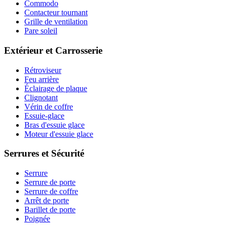
Commodo
Contacteur tournant
Grille de ventilation
Pare soleil
Extérieur et Carrosserie
Rétroviseur
Feu arrière
Éclairage de plaque
Clignotant
Vérin de coffre
Essuie-glace
Bras d'essuie glace
Moteur d'essuie glace
Serrures et Sécurité
Serrure
Serrure de porte
Serrure de coffre
Arrêt de porte
Barillet de porte
Poignée