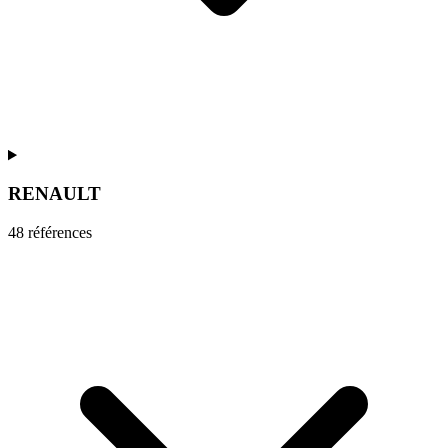
RENAULT
48
référence
s