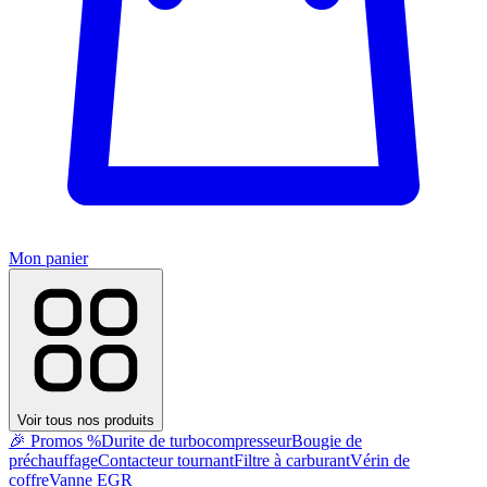
Mon panier
Voir tous nos produits
🎉 Promos %
Durite de turbocompresseur
Bougie de
préchauffage
Contacteur tournant
Filtre à carburant
Vérin de
coffre
Vanne EGR