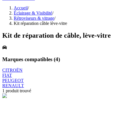
Accueil
/
Éclairage & Visibilité
/
Rétroviseurs & vitrage
/
Kit réparation câble lève-vitre
Kit de réparation de câble, lève-vitre
Marques compatibles (
4
)
CITROËN
FIAT
PEUGEOT
RENAULT
1
produit trouvé