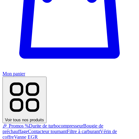
Mon panier
Voir tous nos produits
🎉 Promos %
Durite de turbocompresseur
Bougie de
préchauffage
Contacteur tournant
Filtre à carburant
Vérin de
coffre
Vanne EGR