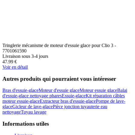
Tringlerie mécanisme de moteur d'essuie glace pour Clio 3 -
7701061590
Livraison sous 3-4 jours
47.99
€
Voir en détail
Autres produits qui pourraient vous intéresser
Bras d'essuie-glace
Moteur d'essuie glace
Moteur essuie glace
Balai
d'essuie-glace nettoyage phares
Essuie-glace
Kit réparation câbles
moteur essuie-glace
Extracteur bras d'essuie-glace
Pompe de lave-
glace
Gicleur de lave-glace
Pièce jonction tuyauterie eau
nettoyage
Tuyau lavage
Informations utiles