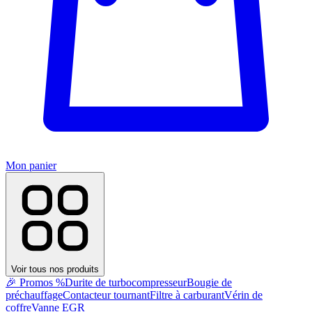
Mon panier
Voir tous nos produits
🎉 Promos %
Durite de turbocompresseur
Bougie de
préchauffage
Contacteur tournant
Filtre à carburant
Vérin de
coffre
Vanne EGR