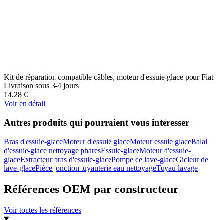
Kit de réparation compatible câbles, moteur d'essuie-glace pour Fiat
Livraison sous 3-4 jours
14.28
€
Voir en détail
Autres produits qui pourraient vous intéresser
Bras d'essuie-glace
Moteur d'essuie glace
Moteur essuie glace
Balai
d'essuie-glace nettoyage phares
Essuie-glace
Moteur d'essuie-
glace
Extracteur bras d'essuie-glace
Pompe de lave-glace
Gicleur de
lave-glace
Pièce jonction tuyauterie eau nettoyage
Tuyau lavage
Références OEM par constructeur
Voir toutes les références