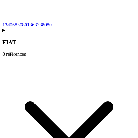
1340683080
1363338080
FIAT
8
référence
s