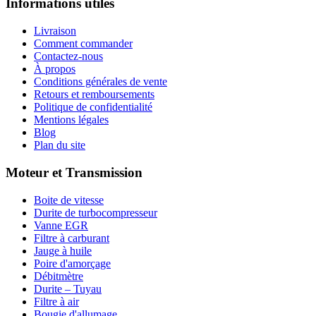
Informations utiles
Livraison
Comment commander
Contactez-nous
À propos
Conditions générales de vente
Retours et remboursements
Politique de confidentialité
Mentions légales
Blog
Plan du site
Moteur et Transmission
Boite de vitesse
Durite de turbocompresseur
Vanne EGR
Filtre à carburant
Jauge à huile
Poire d'amorçage
Débitmètre
Durite – Tuyau
Filtre à air
Bougie d'allumage