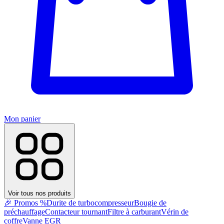
Mon panier
Voir tous nos produits
🎉 Promos %
Durite de turbocompresseur
Bougie de
préchauffage
Contacteur tournant
Filtre à carburant
Vérin de
coffre
Vanne EGR