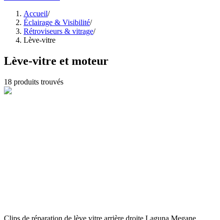
Accueil
/
Éclairage & Visibilité
/
Rétroviseurs & vitrage
/
Lève-vitre
Lève-vitre et moteur
18
produits trouvés
Clips de réparation de lève vitre arrière droite Laguna Megane