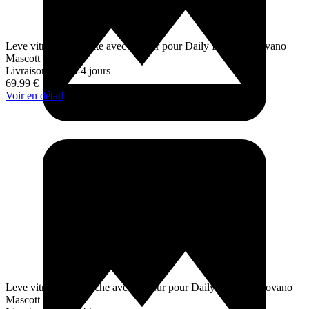
Leve vitre avant droite avec moteur pour Daily Interstar Movano
Mascott Master
Livraison sous 3-4 jours
69.99
€
Voir en détail
Leve vitre avant gauche avec moteur pour Daily Interstar Movano
Mascott Master