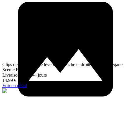
Clips de réparation de lève vitre gauche et droite Laguna Megane
Scenic Espace 4
Livraison sous 3-4 jours
14.99
€
Voir en détail