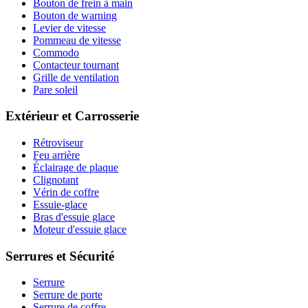
Bouton de frein à main
Bouton de warning
Levier de vitesse
Pommeau de vitesse
Commodo
Contacteur tournant
Grille de ventilation
Pare soleil
Extérieur et Carrosserie
Rétroviseur
Feu arrière
Éclairage de plaque
Clignotant
Vérin de coffre
Essuie-glace
Bras d'essuie glace
Moteur d'essuie glace
Serrures et Sécurité
Serrure
Serrure de porte
Serrure de coffre