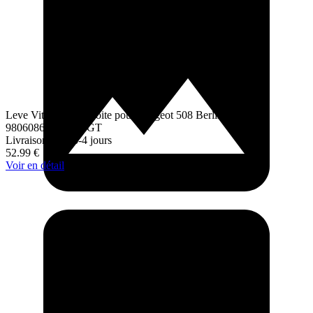
Leve Vitre Avant Droite pour Peugeot 508 Berline et SW
9806086880 9222GT
Livraison sous 3-4 jours
52.99
€
Voir en détail