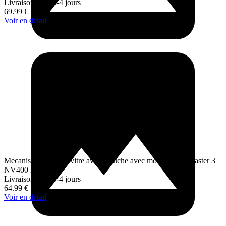
Livraison sous 3-4 jours
69.99
€
Voir en détail
Mecanisme de Leve vitre avant gauche avec moteur pour Master 3
NV400 Movano
Livraison sous 3-4 jours
64.99
€
Voir en détail