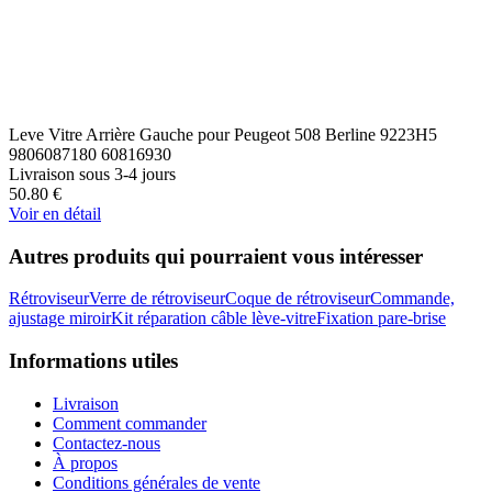
Leve Vitre Arrière Gauche pour Peugeot 508 Berline 9223H5
9806087180 60816930
Livraison sous 3-4 jours
50.80
€
Voir en détail
Autres produits qui pourraient vous intéresser
Rétroviseur
Verre de rétroviseur
Coque de rétroviseur
Commande,
ajustage miroir
Kit réparation câble lève-vitre
Fixation pare-brise
Informations utiles
Livraison
Comment commander
Contactez-nous
À propos
Conditions générales de vente