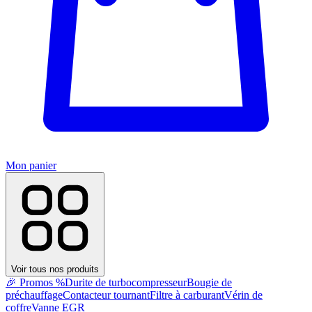
Mon panier
Voir tous nos produits
🎉 Promos %
Durite de turbocompresseur
Bougie de
préchauffage
Contacteur tournant
Filtre à carburant
Vérin de
coffre
Vanne EGR