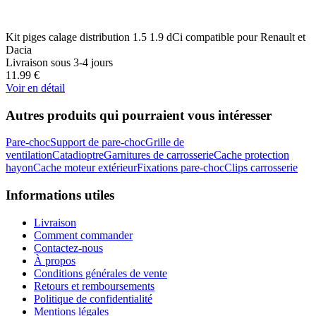
Kit piges calage distribution 1.5 1.9 dCi compatible pour Renault et
Dacia
Livraison sous 3-4 jours
11.99
€
Voir en détail
Autres produits qui pourraient vous intéresser
Pare-choc
Support de pare-choc
Grille de
ventilation
Catadioptre
Garnitures de carrosserie
Cache protection
hayon
Cache moteur extérieur
Fixations pare-choc
Clips carrosserie
Informations utiles
Livraison
Comment commander
Contactez-nous
À propos
Conditions générales de vente
Retours et remboursements
Politique de confidentialité
Mentions légales