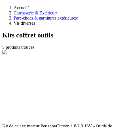
Accueil
/
Carrosserie & Extérieur
/
Pare-chocs & garnitures extérieures
/
Vis diverses
Kits coffret outils
5
produits trouvés
Kit de calage moteur Peugeot/Citroën 1.8/2.0 16V - Outils de