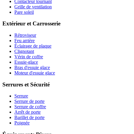
Contacteur tournant
Grille de ventilation
Pare soleil
Extérieur et Carrosserie
Rétroviseur
Feu arrière
Éclairage de plaque
Clignotant
Vérin de coffre
Essuie-glace
Bras d'essuie glace
Moteur d'essuie glace
Serrures et Sécurité
Serrure
Serrure de porte
Serrure de coffre
Arrêt de porte
Barillet de porte
Poignée