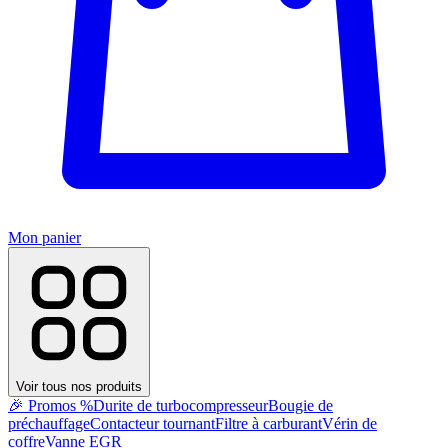
Mon panier
Voir tous nos produits
🎉 Promos %
Durite de turbocompresseur
Bougie de
préchauffage
Contacteur tournant
Filtre à carburant
Vérin de
coffre
Vanne EGR