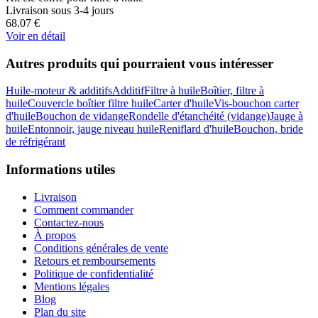
Livraison sous 3-4 jours
68.07
€
Voir en détail
Autres produits qui pourraient vous intéresser
Huile-moteur & additifs
Additif
Filtre à huile
Boîtier, filtre à
huile
Couvercle boîtier filtre huile
Carter d'huile
Vis-bouchon carter
d'huile
Bouchon de vidange
Rondelle d'étanchéité (vidange)
Jauge à
huile
Entonnoir, jauge niveau huile
Reniflard d'huile
Bouchon, bride
de réfrigérant
Informations utiles
Livraison
Comment commander
Contactez-nous
À propos
Conditions générales de vente
Retours et remboursements
Politique de confidentialité
Mentions légales
Blog
Plan du site