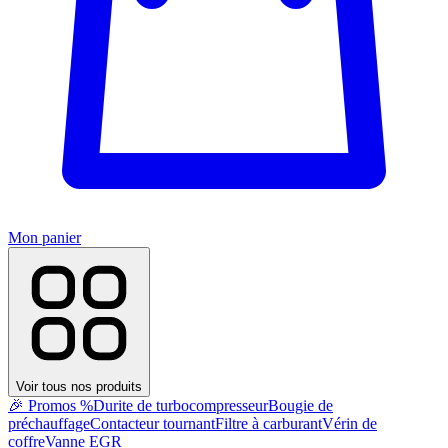
Mon panier
Voir tous nos produits
🎉 Promos %
Durite de turbocompresseur
Bougie de
préchauffage
Contacteur tournant
Filtre à carburant
Vérin de
coffre
Vanne EGR