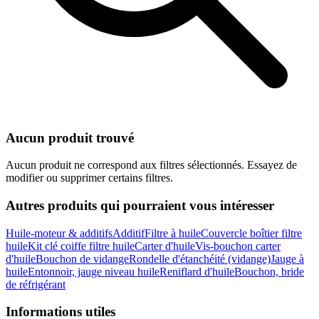
Aucun produit trouvé
Aucun produit ne correspond aux filtres sélectionnés. Essayez de
modifier ou supprimer certains filtres.
Autres produits qui pourraient vous intéresser
Huile-moteur & additifs
Additif
Filtre à huile
Couvercle boîtier filtre
huile
Kit clé coiffe filtre huile
Carter d'huile
Vis-bouchon carter
d'huile
Bouchon de vidange
Rondelle d'étanchéité (vidange)
Jauge à
huile
Entonnoir, jauge niveau huile
Reniflard d'huile
Bouchon, bride
de réfrigérant
Informations utiles