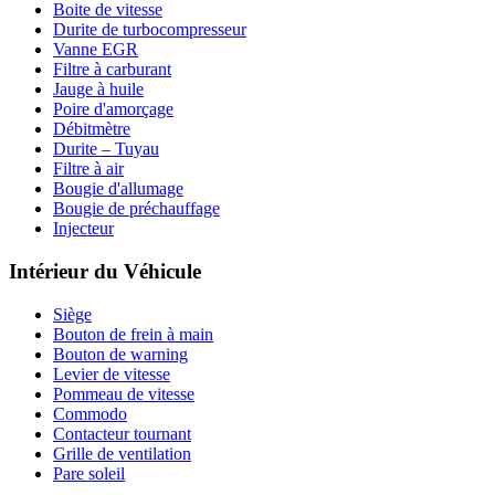
Boite de vitesse
Durite de turbocompresseur
Vanne EGR
Filtre à carburant
Jauge à huile
Poire d'amorçage
Débitmètre
Durite – Tuyau
Filtre à air
Bougie d'allumage
Bougie de préchauffage
Injecteur
Intérieur du Véhicule
Siège
Bouton de frein à main
Bouton de warning
Levier de vitesse
Pommeau de vitesse
Commodo
Contacteur tournant
Grille de ventilation
Pare soleil