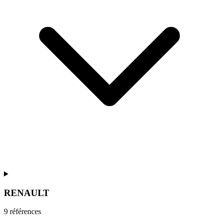
RENAULT
9
référence
s