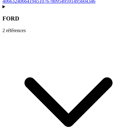
406632
406641
9451076780
95495914
95604346
FORD
2
référence
s