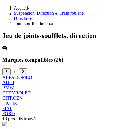
Accueil
/
Suspension, Direction & Train roulant
/
Direction
/
Joint-soufflet direction
Jeu de joints-soufflets, direction
Marques compatibles (
26
)
1
/
4
ALFA ROMEO
AUDI
BMW
CHEVROLET
CITROËN
DACIA
FIAT
FORD
18
produits trouvés