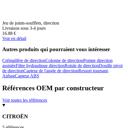
Jeu de joints-soufflets, direction
Livraison sous 3-4 jours
16.88
€
Voir en détail
Autres produits qui pourraient vous intéresser
Crémaillère de direction
Colonne de direction
Pompe direction
assistée
Filtre hydraulique direction
Rotule de direction
Douille pivot
de direction
Capteur de l'angle de direction
Ressort tournant,
Airbag
Capteur ABS
Références OEM par constructeur
Voir toutes les références
CITROËN
5
référence
s