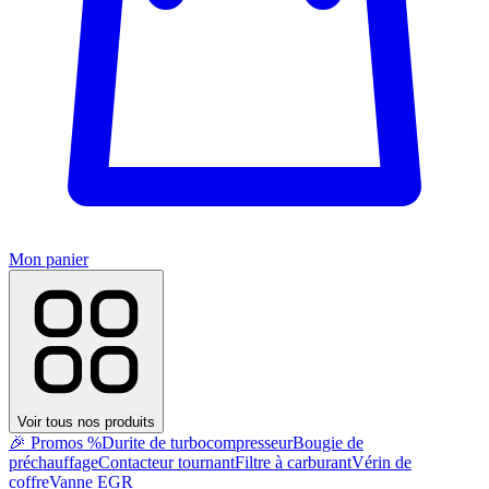
Mon panier
Voir tous nos produits
🎉 Promos %
Durite de turbocompresseur
Bougie de
préchauffage
Contacteur tournant
Filtre à carburant
Vérin de
coffre
Vanne EGR