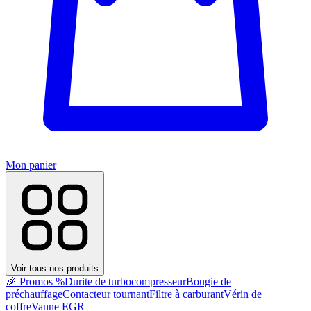
Mon panier
Voir tous nos produits
🎉 Promos %
Durite de turbocompresseur
Bougie de
préchauffage
Contacteur tournant
Filtre à carburant
Vérin de
coffre
Vanne EGR