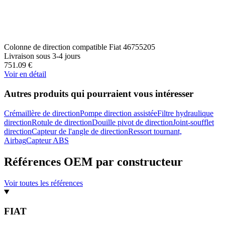
Colonne de direction compatible Fiat 46755205
Livraison sous 3-4 jours
751.09
€
Voir en détail
Autres produits qui pourraient vous intéresser
Crémaillère de direction
Pompe direction assistée
Filtre hydraulique
direction
Rotule de direction
Douille pivot de direction
Joint-soufflet
direction
Capteur de l'angle de direction
Ressort tournant,
Airbag
Capteur ABS
Références OEM par constructeur
Voir toutes les références
FIAT