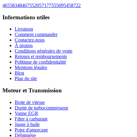
46558348
46755205
71775550
95458722
Informations utiles
Livraison
Comment commander
Contactez-nous
À propos
Conditions générales de vente
Retours et remboursements
Politique de confidentialité
Mentions légales
Blog
Plan du site
Moteur et Transmission
Boite de vitesse
Durite de turbocompresseur
Vanne EGR
Filtre à carburant
Jauge à huile
Poire d'amorçage
Débitmètre