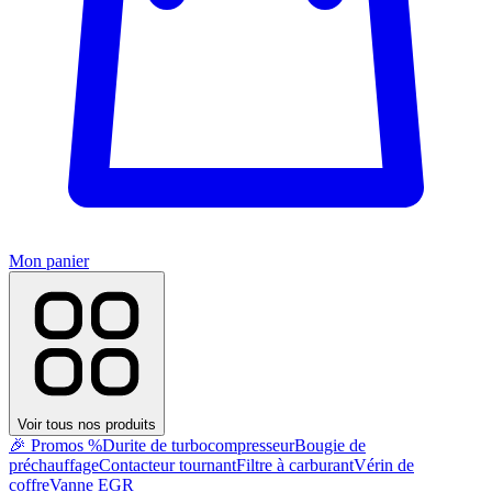
Mon panier
Voir tous nos produits
🎉 Promos %
Durite de turbocompresseur
Bougie de
préchauffage
Contacteur tournant
Filtre à carburant
Vérin de
coffre
Vanne EGR