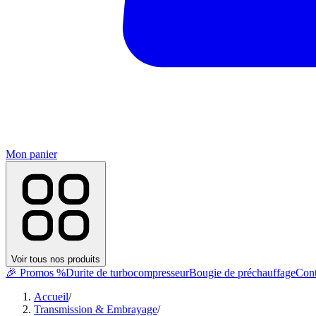
Mon panier
Voir tous nos produits
🎉 Promos %
Durite de turbocompresseur
Bougie de préchauffage
Cont
Accueil
/
Transmission & Embrayage
/