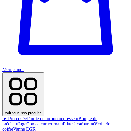
Mon panier
Voir tous nos produits
🎉 Promos %
Durite de turbocompresseur
Bougie de
préchauffage
Contacteur tournant
Filtre à carburant
Vérin de
coffre
Vanne EGR