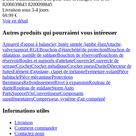
8200039843 8200098845
Livraison sous 3-4 jours
69.99
€
Voir en détail
Autres produits qui pourraient vous intéresser
Appareil d'appui à balancier, butée simple /jambe élast
Attache,
valve/support RGE
Bouchon d'étanchéité/de protection
Bouchon de
dilatation, pastille de sablage
Bouchon de réservoir
Bouchons de
réservoir
Boules et supports d'attelage
Couvercle
Couvercle de
serrage
Crochet
Crochet métallique
Crochet pneus
Durite
Détecteur de
fuites
Elément d'ajustage, clapet de mélange
Fermeture-volant
Pièce
habitacle
Pièce mécanique
Protections
thermiques
Refroidissement
Rivet à expansion
Rouleau de
durite
Rouleau de guidage
Storm Auto
Parts
Support
Vis
Convertisseur
Composants
supplémentaires
Compresseur, système d'air comprimé
Informations utiles
Livraison
Comment commander
Contactez-nous