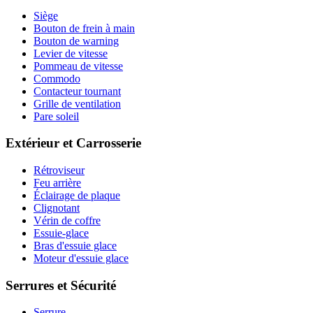
Siège
Bouton de frein à main
Bouton de warning
Levier de vitesse
Pommeau de vitesse
Commodo
Contacteur tournant
Grille de ventilation
Pare soleil
Extérieur et Carrosserie
Rétroviseur
Feu arrière
Éclairage de plaque
Clignotant
Vérin de coffre
Essuie-glace
Bras d'essuie glace
Moteur d'essuie glace
Serrures et Sécurité
Serrure