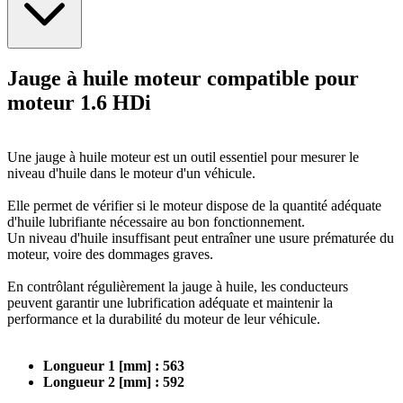
niveau d'huile dans le moteur d'un véhicule.
Elle permet de vérifier si le moteur dispose de la quantité adéquate
Jauge à huile moteur compatible pour
d'huile lubrifiante nécessaire au bon fonctionnement.
moteur 1.6 HDi
Un niveau d'huile insuffisant peut entraîner une usure prématurée du
moteur, voire des dommages graves.
Une jauge à huile moteur est un outil essentiel pour mesurer le
niveau d'huile dans le moteur d'un véhicule.
En contrôlant régulièrement la jauge à huile, les conducteurs
peuvent garantir une lubrification adéquate et maintenir la
Elle permet de vérifier si le moteur dispose de la quantité adéquate
performance et la durabilité du moteur de leur véhicule.
d'huile lubrifiante nécessaire au bon fonctionnement.
Un niveau d'huile insuffisant peut entraîner une usure prématurée du
moteur, voire des dommages graves.
Longueur 1 [mm] : 563
En contrôlant régulièrement la jauge à huile, les conducteurs
peuvent garantir une lubrification adéquate et maintenir la
Longueur 2
[mm] : 592
performance et la durabilité du moteur de leur véhicule.
À des fins de comparaison uniquement, les équivalents constructeurs
Longueur 1 [mm] : 563
Longueur 2
[mm] : 592
de cette pièce sont :