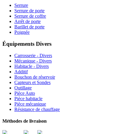
Serrure
Serrure de porte
Serrure de coffre
Arrêt de porte
Barillet de porte
Poignée
Équipements Divers
Carrosserie - Divers
Mécanique - Divers
Habitacle - Divers
Additif
Bouchon de réservoir
Capteurs et Sondes
Outillage
Pièce Auto
Pièce habitacle
Pièce mécanique
Résistance de chauffage
Méthodes de livraison