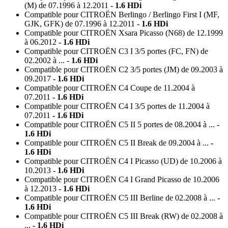
(M) de 07.1996 à 12.2011
- 1.6 HDi
Compatible pour CITROËN Berlingo / Berlingo First I (MF,
Convient pour :
GJK, GFK) de 07.1996 à 12.2011
- 1.6 HDi
Compatible pour CITROËN Xsara Picasso (N68) de 12.1999
Compatible pour CITROËN Berlingo / Berlingo First I Van
à 06.2012
- 1.6 HDi
(M) de 07.1996 à 12.2011
- 1.6 HDi
Compatible pour CITROËN C3 I 3/5 portes (FC, FN) de
02.2002 à ...
- 1.6 HDi
Compatible pour CITROËN Berlingo / Berlingo First I (MF,
Compatible pour CITROËN C2 3/5 portes (JM) de 09.2003 à
GJK, GFK) de 07.1996 à 12.2011
- 1.6 HDi
09.2017
- 1.6 HDi
Compatible pour CITROËN C4 Coupe de 11.2004 à
Compatible pour CITROËN Xsara Picasso (N68) de 12.1999
07.2011
- 1.6 HDi
à 06.2012
- 1.6 HDi
Compatible pour CITROËN C4 I 3/5 portes de 11.2004 à
Compatible pour CITROËN C3 I 3/5 portes (FC, FN) de
07.2011
- 1.6 HDi
Compatible pour CITROËN C5 II 5 portes de 08.2004 à ...
-
02.2002 à ...
- 1.6 HDi
1.6 HDi
Compatible pour CITROËN C2 3/5 portes (JM) de 09.2003 à
Compatible pour CITROËN C5 II Break de 09.2004 à ...
-
09.2017
1.6 HDi
- 1.6 HDi
Compatible pour CITROËN C4 I Picasso (UD) de 10.2006 à
Compatible pour CITROËN C4 Coupe de 11.2004 à
10.2013
- 1.6 HDi
07.2011
- 1.6 HDi
Compatible pour CITROËN C4 I Grand Picasso de 10.2006
à 12.2013
- 1.6 HDi
Compatible pour CITROËN C4 I 3/5 portes de 11.2004 à
Compatible pour CITROËN C5 III Berline de 02.2008 à ...
-
07.2011
- 1.6 HDi
1.6 HDi
Compatible pour CITROËN C5 II 5 portes de 08.2004 à ...
-
Compatible pour CITROËN C5 III Break (RW) de 02.2008 à
...
- 1.6 HDi