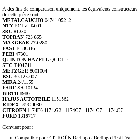
METALCAUCHO
04741 05212
À des fins de comparaison uniquement, les équivalents constructeurs
NTY
BOL-CT-001
de cette pièce sont :
3RG
81230
METALCAUCHO
04741 05212
TOPRAN
723 865
NTY
BOL-CT-001
3RG
81230
MAXGEAR
27-0280
TOPRAN
723 865
FAST
FT80316
MAXGEAR
27-0280
FAST
FT80316
FEBI
47301
FEBI
47301
QUINTON HAZELL
QOD112
QUINTON HAZELL
QOD112
STC
T404741
STC
T404741
METZGER
8001004
METZGER
8001004
BSG
30-123-007
BSG
30-123-007
MIRA
24/1155
MIRA
FARE SA
24/1155
10134
BIRTH
8986
FARE SA
10134
HAJUS AUTOTEILE
1151562
BIRTH
8986
RIDEX
599O0030
CITROËN
1174E6 1174.G2 - 1174C7 - 1174 C7 - 1174.C7
HAJUS AUTOTEILE
1151562
FORD
1318717
RIDEX
599O0030
CITROËN
1174E6 1174.G2 - 1174C7 - 1174 C7 - 1174.C7
Convient pour :
FORD
1318717
Compatible pour CITROËN Berlingo / Berlingo First I Van