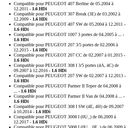
HDi
Compatible pour PEUGEOT 407 Berline de 05.2004 à
Compatible pour CITROËN Berlingo II Сamion à Plateau/
12.2011
- 1.6 HDi
Compatible pour PEUGEOT 307 Break (3E) de 03.2002 à
Сhâssis (B9) de 04.2008 à ...
- 1.6 HDi
12.2009
- 1.6 HDi
Compatible pour PEUGEOT 407 SW de 05.2004 à 12.2011
-
Compatible pour PEUGEOT Partner I Van de 04.1996 à
1.6 HDi
12.2015
- 1.6 HDi
Compatible pour PEUGEOT 1007 3 portes de 04.2005 à ...
-
1.6 HDi
Compatible pour PEUGEOT Partner I Combispace de
Compatible pour PEUGEOT 207 3/5 portes de 02.2006 à
05.1996 à 12.2015
- 1.6 HDi
12.2015
- 1.6 HDi
Compatible pour PEUGEOT 207 CC de 02.2007 à 01.2015
-
Compatible pour PEUGEOT 206 3/5 portes (2A/C) de
1.6 HDi
08.1998 à 12.2012
- 1.6 HDi
Compatible pour PEUGEOT 308 I 3/5 portes (4A, 4C) de
Compatible pour PEUGEOT 206 CC (2D) de 09.2000 à
09.2007 à 12.2016
- 1.6 HDi
Compatible pour PEUGEOT 207 SW de 02.2007 à 12.2013
-
12.2008
- 1.6 HDi
1.6 HDi
Compatible pour PEUGEOT 307 3/5 portes (3A/C) de
Compatible pour PEUGEOT Partner II Tepee de 04.2008 à
08.2000 à 12.2012
...
- 1.6 HDi
- 1.6 HDi
Compatible pour PEUGEOT Partner II Van de 04.2008 à ...
-
Compatible pour PEUGEOT 307 SW (3H) de 03.2002 à
1.6 HDi
12.2009
- 1.6 HDi
Compatible pour PEUGEOT 308 I SW (4E, 4H) de 09.2007
à 10.2014
- 1.6 HDi
Compatible pour PEUGEOT 206 SW (2E/K) de 07.2002 à
Compatible pour PEUGEOT 3008 I (0U_) de 06.2009 à
...
- 1.6 HDi
12.2017
- 1.6 HDi
Compatible pour PEUGEOT 407 Berline de 05.2004 à
Compatible pour PEUGEOT 5008 I (0U_, 0E_) de 06.2009 à