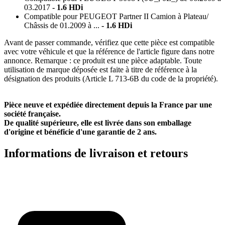
03.2017
- 1.6 HDi
12.2011
- 1.6 HDi
Compatible pour PEUGEOT Partner II Сamion à Plateau/
Compatible pour PEUGEOT 307 Break (3E) de 03.2002 à
Сhâssis de 01.2009 à ...
- 1.6 HDi
12.2009
- 1.6 HDi
Avant de passer commande, vérifiez que cette pièce est compatible
Compatible pour PEUGEOT 407 SW de 05.2004 à 12.2011
-
avec votre véhicule et que la référence de l'article figure dans notre
annonce. Remarque : ce produit est une pièce adaptable. Toute
1.6 HDi
utilisation de marque déposée est faite à titre de référence à la
Compatible pour PEUGEOT 1007 3 portes de 04.2005 à ...
-
désignation des produits (Article L 713-6B du code de la propriété).
1.6 HDi
Compatible pour PEUGEOT 207 3/5 portes de 02.2006 à
Pièce neuve et expédiée directement depuis la France par une
12.2015
- 1.6 HDi
société française.
De qualité supérieure, elle est livrée dans son emballage
Compatible pour PEUGEOT 207 CC de 02.2007 à 01.2015
-
d'origine et bénéficie d'une garantie de 2 ans.
1.6 HDi
Compatible pour PEUGEOT 308 I 3/5 portes (4A, 4C) de
Informations de livraison et retours
09.2007 à 12.2016
- 1.6 HDi
Compatible pour PEUGEOT 207 SW de 02.2007 à 12.2013
-
1.6 HDi
Compatible pour PEUGEOT Partner II Tepee de 04.2008 à
...
- 1.6 HDi
Compatible pour PEUGEOT Partner II Van de 04.2008 à ...
-