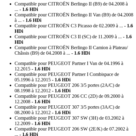
1.6 HDi
Compatible pour CITROËN Berlingo II (B9) de 04.2008 à
Compatible pour CITROËN C5 II Break de 09.2004 à ...
-
...
- 1.6 HDi
Compatible pour CITROËN Berlingo II Van (B9) de 04.2008
1.6 HDi
à ...
- 1.6 HDi
Compatible pour CITROËN C4 I Picasso (UD) de 10.2006 à
Compatible pour CITROËN C3 Picasso de 02.2009 à ...
- 1.6
10.2013
- 1.6 HDi
HDi
Compatible pour CITROËN C3 II (SC) de 11.2009 à ...
- 1.6
Compatible pour CITROËN C4 I Grand Picasso de 10.2006
HDi
à 12.2013
- 1.6 HDi
Compatible pour CITROËN Berlingo II Сamion à Plateau/
Сhâssis (B9) de 04.2008 à ...
- 1.6 HDi
Compatible pour CITROËN C5 III Berline de 02.2008 à ...
-
1.6 HDi
Compatible pour PEUGEOT Partner I Van de 04.1996 à
Compatible pour CITROËN C5 III Break (RW) de 02.2008 à
12.2015
- 1.6 HDi
Compatible pour PEUGEOT Partner I Combispace de
...
- 1.6 HDi
05.1996 à 12.2015
- 1.6 HDi
Compatible pour CITROËN Berlingo II (B9) de 04.2008 à
Compatible pour PEUGEOT 206 3/5 portes (2A/C) de
08.1998 à 12.2012
- 1.6 HDi
...
- 1.6 HDi
Compatible pour PEUGEOT 206 CC (2D) de 09.2000 à
Compatible pour CITROËN Berlingo II Van (B9) de 04.2008
12.2008
- 1.6 HDi
à ...
- 1.6 HDi
Compatible pour PEUGEOT 307 3/5 portes (3A/C) de
08.2000 à 12.2012
- 1.6 HDi
Compatible pour CITROËN C3 Picasso de 02.2009 à ...
- 1.6
Compatible pour PEUGEOT 307 SW (3H) de 03.2002 à
HDi
12.2009
- 1.6 HDi
Compatible pour PEUGEOT 206 SW (2E/K) de 07.2002 à
Compatible pour CITROËN C3 II (SC) de 11.2009 à ...
- 1.6
...
- 1.6 HDi