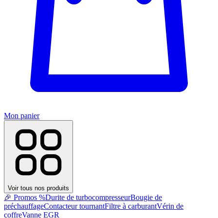
Mon panier
Voir tous nos produits
🎉 Promos %
Durite de turbocompresseur
Bougie de
préchauffage
Contacteur tournant
Filtre à carburant
Vérin de
coffre
Vanne EGR