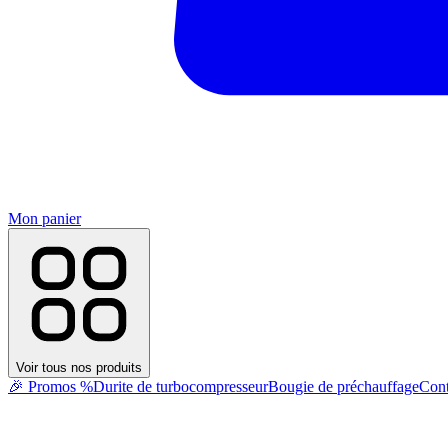
Mon panier
Voir tous nos produits
🎉 Promos %
Durite de turbocompresseur
Bougie de préchauffage
Cont