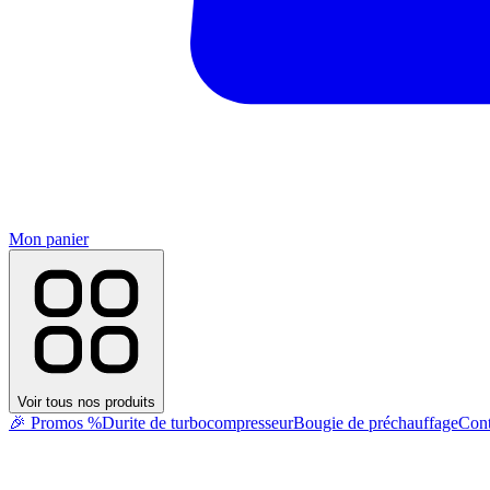
Mon panier
Voir tous nos produits
🎉 Promos %
Durite de turbocompresseur
Bougie de préchauffage
Cont