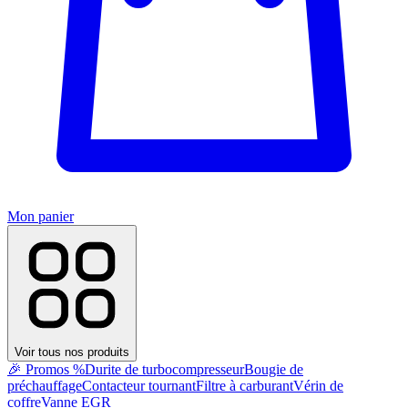
Mon panier
Voir tous nos produits
🎉 Promos %
Durite de turbocompresseur
Bougie de
préchauffage
Contacteur tournant
Filtre à carburant
Vérin de
coffre
Vanne EGR