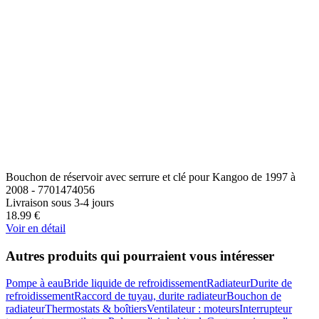
Bouchon de réservoir avec serrure et clé pour Kangoo de 1997 à
2008 - 7701474056
Livraison sous 3-4 jours
18.99
€
Voir en détail
Autres produits qui pourraient vous intéresser
Pompe à eau
Bride liquide de refroidissement
Radiateur
Durite de
refroidissement
Raccord de tuyau, durite radiateur
Bouchon de
radiateur
Thermostats & boîtiers
Ventilateur : moteurs
Interrupteur