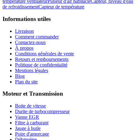
température ventilateur
Pulseur d'air habitacle
Capteur, niveau d'eau
de refroidissement
Capteur de température
Informations utiles
Livraison
Comment commander
Contactez-nous
À propos
Conditions générales de vente
Retours et remboursements
Politique de confidentialité
Mentions légales
Blog
Plan du site
Moteur et Transmission
Boite de vitesse
Durite de turbocompresseur
Vanne EGR
Filtre à carburant
Jauge à huile
Poire d'amorçage
Débitmètre