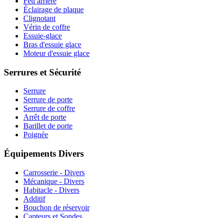
Feu arrière
Éclairage de plaque
Clignotant
Vérin de coffre
Essuie-glace
Bras d'essuie glace
Moteur d'essuie glace
Serrures et Sécurité
Serrure
Serrure de porte
Serrure de coffre
Arrêt de porte
Barillet de porte
Poignée
Équipements Divers
Carrosserie - Divers
Mécanique - Divers
Habitacle - Divers
Additif
Bouchon de réservoir
Capteurs et Sondes