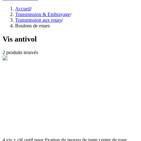
Accueil
/
Transmission & Embrayage
/
Transmission aux roues
/
Boulons de roues
Vis antivol
2
produits trouvés
4 vis + clé outil pour fixation du moyeu de jante centre de roue