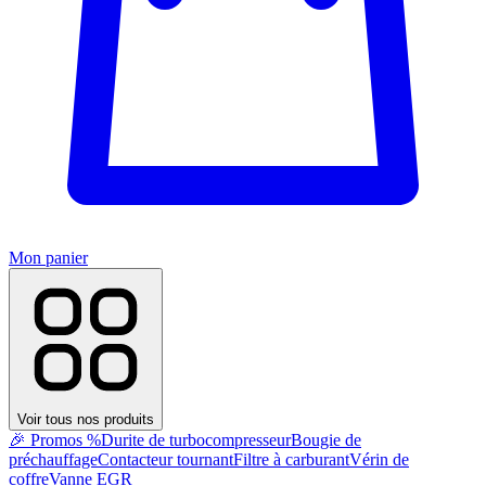
Mon panier
Voir tous nos produits
🎉 Promos %
Durite de turbocompresseur
Bougie de
préchauffage
Contacteur tournant
Filtre à carburant
Vérin de
coffre
Vanne EGR