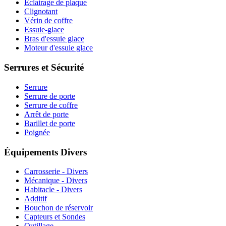
Éclairage de plaque
Clignotant
Vérin de coffre
Essuie-glace
Bras d'essuie glace
Moteur d'essuie glace
Serrures et Sécurité
Serrure
Serrure de porte
Serrure de coffre
Arrêt de porte
Barillet de porte
Poignée
Équipements Divers
Carrosserie - Divers
Mécanique - Divers
Habitacle - Divers
Additif
Bouchon de réservoir
Capteurs et Sondes
Outillage