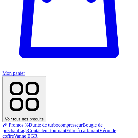
Mon panier
Voir tous nos produits
🎉 Promos %
Durite de turbocompresseur
Bougie de
préchauffage
Contacteur tournant
Filtre à carburant
Vérin de
coffre
Vanne EGR