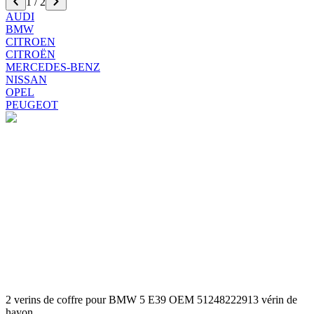
1
/
2
AUDI
BMW
CITROEN
CITROËN
MERCEDES-BENZ
NISSAN
OPEL
PEUGEOT
2 verins de coffre pour BMW 5 E39 OEM 51248222913 vérin de
hayon