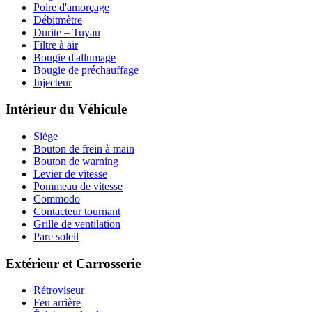
Poire d'amorçage
Débitmètre
Durite – Tuyau
Filtre à air
Bougie d'allumage
Bougie de préchauffage
Injecteur
Intérieur du Véhicule
Siège
Bouton de frein à main
Bouton de warning
Levier de vitesse
Pommeau de vitesse
Commodo
Contacteur tournant
Grille de ventilation
Pare soleil
Extérieur et Carrosserie
Rétroviseur
Feu arrière