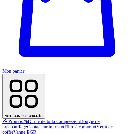
Mon panier
Voir tous nos produits
🎉 Promos %
Durite de turbocompresseur
Bougie de
préchauffage
Contacteur tournant
Filtre à carburant
Vérin de
coffre
Vanne EGR