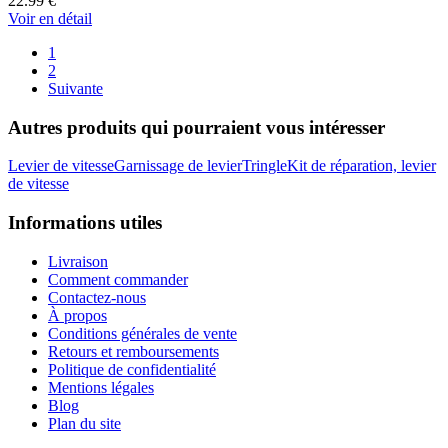
22.99
€
Voir en détail
1
2
Suivante
Autres produits qui pourraient vous intéresser
Levier de vitesse
Garnissage de levier
Tringle
Kit de réparation, levier
de vitesse
Informations utiles
Livraison
Comment commander
Contactez-nous
À propos
Conditions générales de vente
Retours et remboursements
Politique de confidentialité
Mentions légales
Blog
Plan du site