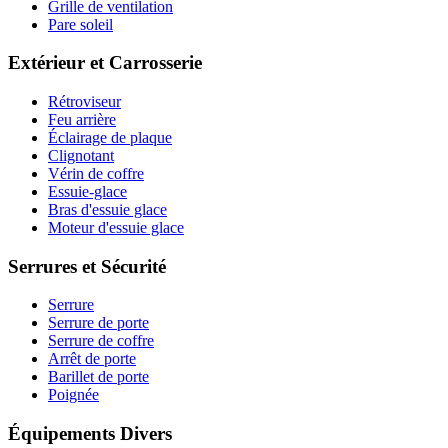
Grille de ventilation
Pare soleil
Extérieur et Carrosserie
Rétroviseur
Feu arrière
Éclairage de plaque
Clignotant
Vérin de coffre
Essuie-glace
Bras d'essuie glace
Moteur d'essuie glace
Serrures et Sécurité
Serrure
Serrure de porte
Serrure de coffre
Arrêt de porte
Barillet de porte
Poignée
Équipements Divers