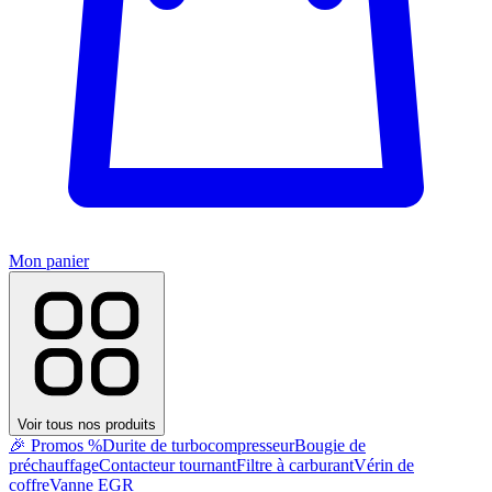
Mon panier
Voir tous nos produits
🎉 Promos %
Durite de turbocompresseur
Bougie de
préchauffage
Contacteur tournant
Filtre à carburant
Vérin de
coffre
Vanne EGR