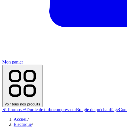
Mon panier
Voir tous nos produits
🎉 Promos %
Durite de turbocompresseur
Bougie de préchauffage
Cont
Accueil
/
Électrique
/