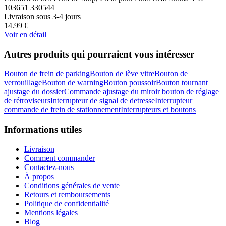
103651 330544
Livraison sous 3-4 jours
14.99
€
Voir en détail
Autres produits qui pourraient vous intéresser
Bouton de frein de parking
Bouton de lève vitre
Bouton de
verrouillage
Bouton de warning
Bouton poussoir
Bouton tournant
ajustage du dossier
Commande ajustage du miroir bouton de réglage
de rétroviseurs
Interrupteur de signal de detresse
Interrupteur
commande de frein de stationnement
Interrupteurs et boutons
Informations utiles
Livraison
Comment commander
Contactez-nous
À propos
Conditions générales de vente
Retours et remboursements
Politique de confidentialité
Mentions légales
Blog