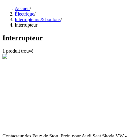
Accueil
/
Électrique
/
Interrupteurs & boutons
/
Interrupteur
Interrupteur
1
produit trouvé
Contacteur des Feux de Stop, Frein pour Audi Seat Skoda VW -