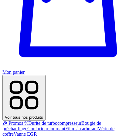
Mon panier
Voir tous nos produits
🎉 Promos %
Durite de turbocompresseur
Bougie de
préchauffage
Contacteur tournant
Filtre à carburant
Vérin de
coffre
Vanne EGR