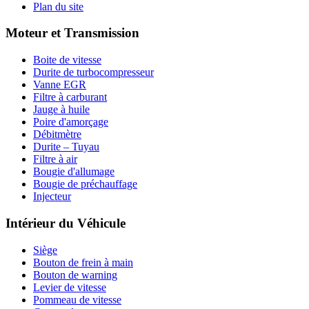
Plan du site
Moteur et Transmission
Boite de vitesse
Durite de turbocompresseur
Vanne EGR
Filtre à carburant
Jauge à huile
Poire d'amorçage
Débitmètre
Durite – Tuyau
Filtre à air
Bougie d'allumage
Bougie de préchauffage
Injecteur
Intérieur du Véhicule
Siège
Bouton de frein à main
Bouton de warning
Levier de vitesse
Pommeau de vitesse