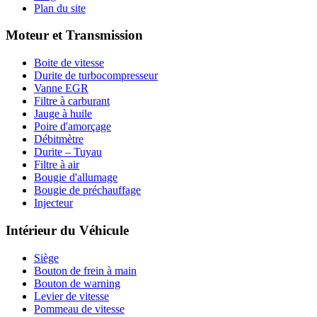
Plan du site
Moteur et Transmission
Boite de vitesse
Durite de turbocompresseur
Vanne EGR
Filtre à carburant
Jauge à huile
Poire d'amorçage
Débitmètre
Durite – Tuyau
Filtre à air
Bougie d'allumage
Bougie de préchauffage
Injecteur
Intérieur du Véhicule
Siège
Bouton de frein à main
Bouton de warning
Levier de vitesse
Pommeau de vitesse