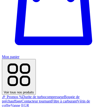
Mon panier
Voir tous nos produits
🎉 Promos %
Durite de turbocompresseur
Bougie de
préchauffage
Contacteur tournant
Filtre à carburant
Vérin de
coffre
Vanne EGR