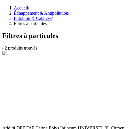
Accueil
/
Échappement & Antipollution
/
Filtration & Catalyse
/
Filtres à particules
Filtres à particules
42
produits trouvés
Additif DPF FAP Cérine Eolys Infineum UNIVERSEL 3L Citroen