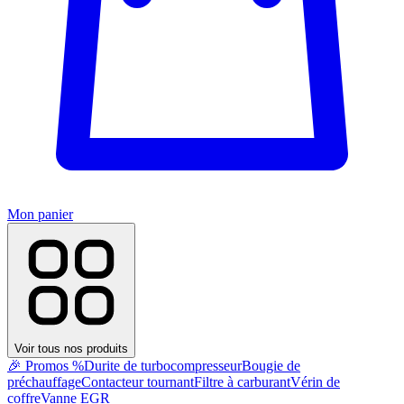
Mon panier
Voir tous nos produits
🎉 Promos %
Durite de turbocompresseur
Bougie de
préchauffage
Contacteur tournant
Filtre à carburant
Vérin de
coffre
Vanne EGR