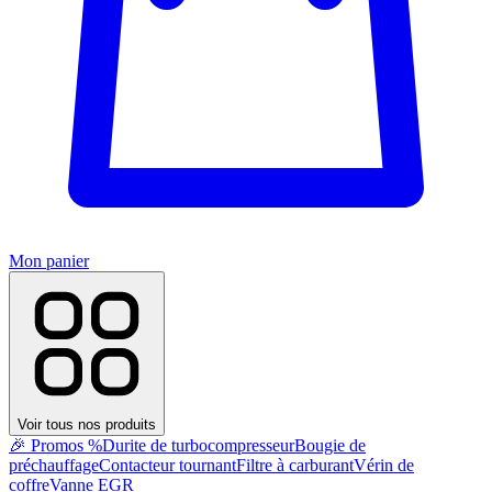
Mon panier
Voir tous nos produits
🎉 Promos %
Durite de turbocompresseur
Bougie de
préchauffage
Contacteur tournant
Filtre à carburant
Vérin de
coffre
Vanne EGR