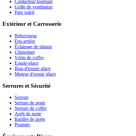
Contacteur tournant
Grille de ventilation
Pare soleil
Extérieur et Carrosserie
Rétroviseur
Feu arrière
Éclairage de plaque
Clignotant
Vérin de coffre
Essuie-glace
Bras d'essuie glace
Moteur d'essuie glace
Serrures et Sécurité
Serrure
Serrure de porte
Serrure de coffre
Arrêt de porte
Barillet de porte
Poignée