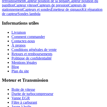
refroidissement
Capteur position de la pédale
Capteur position du
papillon
Capteur vitesse
Capteurs de pression
Capteurs de
stationnement
Capteurs et sondes
Émetteur de signaux
Kit réparation
de capteur
Sondes lambda
Informations utiles
Livraison
Comment commander
Contactez-nous
À propos
Conditions générales de vente
Retours et remboursements
Politique de confidentialité
Mentions légales
Blog
Plan du site
Moteur et Transmission
Boite de vitesse
Durite de turbocompresseur
Vanne EGR
Filtre à carburant
Jauge à huile