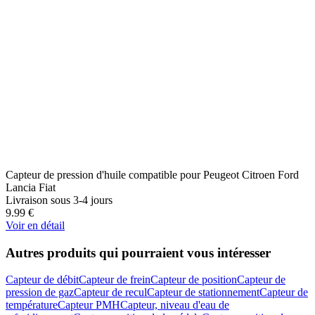
Capteur de pression d'huile compatible pour Peugeot Citroen Ford
Lancia Fiat
Livraison sous 3-4 jours
9.99
€
Voir en détail
Autres produits qui pourraient vous intéresser
Capteur de débit
Capteur de frein
Capteur de position
Capteur de
pression de gaz
Capteur de recul
Capteur de stationnement
Capteur de
température
Capteur PMH
Capteur, niveau d'eau de