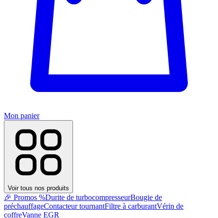
Mon panier
Voir tous nos produits
🎉 Promos %
Durite de turbocompresseur
Bougie de
préchauffage
Contacteur tournant
Filtre à carburant
Vérin de
coffre
Vanne EGR