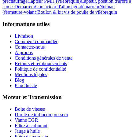
préchauffage
Capteur PMH (vilebrequin)
Capteur, position d'arbre à
cames
Démarreur
Contacteur d'allumage-démarreur
Neiman
(fermeture-volant)
Boulon & kit vis de poulie de vilebrequin
Informations utiles
Livraison
Comment commander
Contactez-nous
À propos
Conditions générales de vente
Retours et remboursements
Politique de confidentialité
Mentions légales
Blog
Plan du site
Moteur et Transmission
Boite de vitesse
Durite de turbocompresseur
Vanne EGR
Filtre à carburant
Jauge à huile
Poire d'amorçage