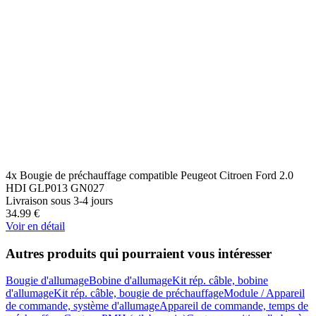
4x Bougie de préchauffage compatible Peugeot Citroen Ford 2.0
HDI GLP013 GN027
Livraison sous 3-4 jours
34.99
€
Voir en détail
Autres produits qui pourraient vous intéresser
Bougie d'allumage
Bobine d'allumage
Kit rép. câble, bobine
d'allumage
Kit rép. câble, bougie de préchauffage
Module / Appareil
de commande, système d'allumage
Appareil de commande, temps de