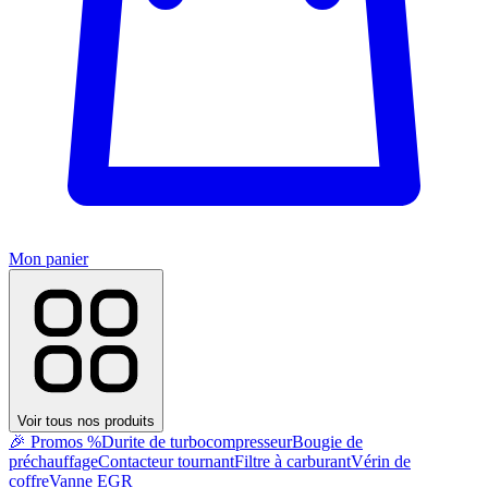
Mon panier
Voir tous nos produits
🎉 Promos %
Durite de turbocompresseur
Bougie de
préchauffage
Contacteur tournant
Filtre à carburant
Vérin de
coffre
Vanne EGR