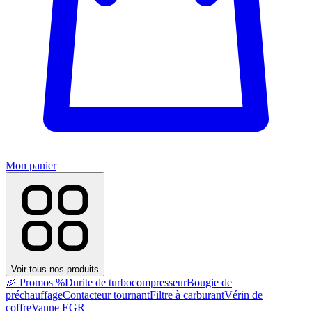
Mon panier
Voir tous nos produits
🎉 Promos %
Durite de turbocompresseur
Bougie de
préchauffage
Contacteur tournant
Filtre à carburant
Vérin de
coffre
Vanne EGR