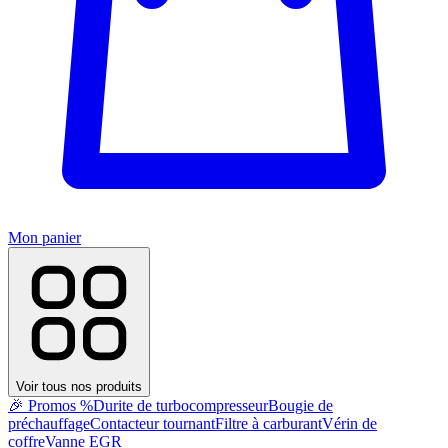
Mon panier
Voir tous nos produits
🎉 Promos %
Durite de turbocompresseur
Bougie de
préchauffage
Contacteur tournant
Filtre à carburant
Vérin de
coffre
Vanne EGR