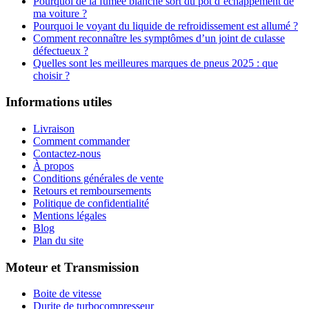
Pourquoi de la fumée blanche sort du pot d’échappement de
ma voiture ?
Pourquoi le voyant du liquide de refroidissement est allumé ?
Comment reconnaître les symptômes d’un joint de culasse
défectueux ?
Quelles sont les meilleures marques de pneus 2025 : que
choisir ?
Informations utiles
Livraison
Comment commander
Contactez-nous
À propos
Conditions générales de vente
Retours et remboursements
Politique de confidentialité
Mentions légales
Blog
Plan du site
Moteur et Transmission
Boite de vitesse
Durite de turbocompresseur