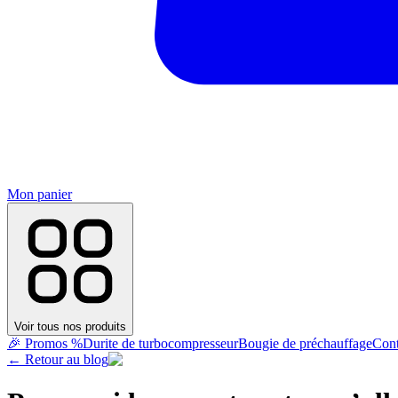
Mon panier
Voir tous nos produits
🎉 Promos %
Durite de turbocompresseur
Bougie de préchauffage
Cont
← Retour au blog