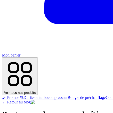
Mon panier
Voir tous nos produits
🎉 Promos %
Durite de turbocompresseur
Bougie de préchauffage
Cont
← Retour au blog