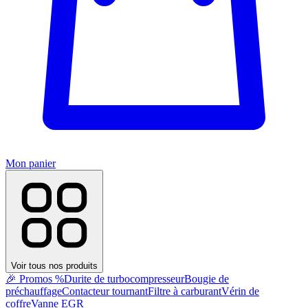
Mon panier
Voir tous nos produits
🎉 Promos %
Durite de turbocompresseur
Bougie de
préchauffage
Contacteur tournant
Filtre à carburant
Vérin de
coffre
Vanne EGR