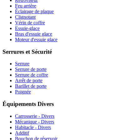
Rétroviseur
Feu arrière
Éclairage de plaque
Clignotant
Vérin de coffre
Essuie-glace
Bras d'essuie glace
Moteur d'essuie glace
Serrures et Sécurité
Serrure
Serrure de porte
Serrure de coffre
Arrêt de porte
Barillet de porte
Poignée
Équipements Divers
Carrosserie - Divers
Mécanique - Divers
Habitacle - Divers
Additif
Bouchon de réservoir