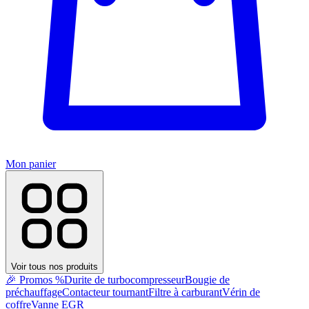
Mon panier
Voir tous nos produits
🎉 Promos %
Durite de turbocompresseur
Bougie de
préchauffage
Contacteur tournant
Filtre à carburant
Vérin de
coffre
Vanne EGR