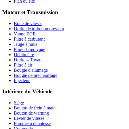
Plan du site
Moteur et Transmission
Boite de vitesse
Durite de turbocompresseur
Vanne EGR
Filtre à carburant
Jauge à huile
Poire d'amorçage
Débitmètre
Durite – Tuyau
Filtre à air
Bougie d'allumage
Bougie de préchauffage
Injecteur
Intérieur du Véhicule
Siège
Bouton de frein à main
Bouton de warning
Levier de vitesse
Pommeau de vitesse
Commodo