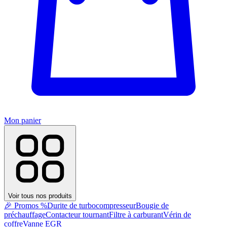
Mon panier
Voir tous nos produits
🎉 Promos %
Durite de turbocompresseur
Bougie de
préchauffage
Contacteur tournant
Filtre à carburant
Vérin de
coffre
Vanne EGR